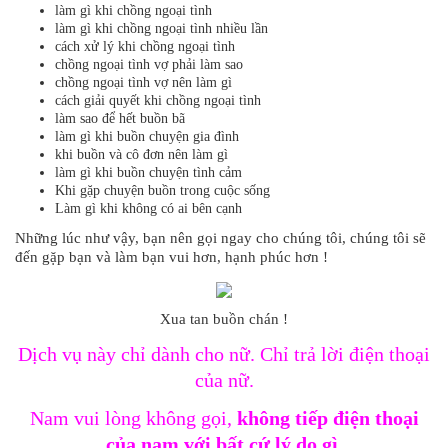
làm gì khi chồng ngoại tình
làm gì khi chồng ngoại tình nhiều lần
cách xử lý khi chồng ngoại tình
chồng ngoại tình vợ phải làm sao
chồng ngoại tình vợ nên làm gì
cách giải quyết khi chồng ngoại tình
làm sao để hết buồn bã
làm gì khi buồn chuyện gia đình
khi buồn và cô đơn nên làm gì
làm gì khi buồn chuyện tình cảm
Khi gặp chuyện buồn trong cuộc sống
Làm gì khi không có ai bên cạnh
Những lúc như vậy, bạn nên gọi ngay cho chúng tôi, chúng tôi sẽ
đến gặp bạn và làm bạn vui hơn, hạnh phúc hơn !
Xua tan buồn chán !
Dịch vụ này chỉ dành cho nữ. Chỉ trả lời điện thoại
của nữ.
Nam vui lòng không gọi,
không tiếp điện thoại
của nam với bất cứ lý do gì
.