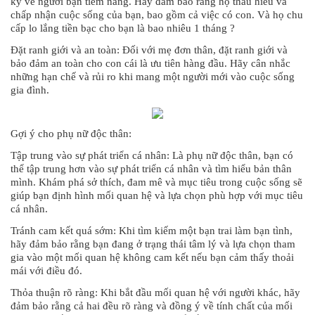
kỹ về người bạn tiềm năng. Hãy đảm bảo rằng họ thấu hiểu và
chấp nhận cuộc sống của bạn, bao gồm cả việc có con. Và họ chu
cấp lo lắng tiền bạc cho bạn là bao nhiêu 1 tháng ?
Đặt ranh giới và an toàn: Đối với mẹ đơn thân, đặt ranh giới và
bảo đảm an toàn cho con cái là ưu tiên hàng đầu. Hãy cân nhắc
những hạn chế và rủi ro khi mang một người mới vào cuộc sống
gia đình.
Gợi ý cho phụ nữ độc thân:
Tập trung vào sự phát triển cá nhân: Là phụ nữ độc thân, bạn có
thể tập trung hơn vào sự phát triển cá nhân và tìm hiểu bản thân
mình. Khám phá sở thích, đam mê và mục tiêu trong cuộc sống sẽ
giúp bạn định hình mối quan hệ và lựa chọn phù hợp với mục tiêu
cá nhân.
Tránh cam kết quá sớm: Khi tìm kiếm một bạn trai làm bạn tình,
hãy đảm bảo rằng bạn đang ở trạng thái tâm lý và lựa chọn tham
gia vào một mối quan hệ không cam kết nếu bạn cảm thấy thoải
mái với điều đó.
Thỏa thuận rõ ràng: Khi bắt đầu mối quan hệ với người khác, hãy
đảm bảo rằng cả hai đều rõ ràng và đồng ý về tính chất của mối