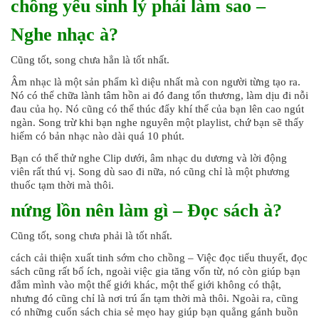
chồng yếu sinh lý phải làm sao –
Nghe nhạc à?
Cũng tốt, song chưa hẳn là tốt nhất.
Âm nhạc là một sản phẩm kì diệu nhất mà con người từng tạo ra.
Nó có thể chữa lành tâm hồn ai đó đang tổn thương, làm dịu đi nỗi
đau của họ. Nó cũng có thể thúc đẩy khí thế của bạn lên cao ngút
ngàn. Song trừ khi bạn nghe nguyên một playlist, chứ bạn sẽ thấy
hiếm có bản nhạc nào dài quá 10 phút.
Bạn có thể thử nghe Clip dưới, âm nhạc du dương và lời động
viên rất thú vị. Song dù sao đi nữa, nó cũng chỉ là một phương
thuốc tạm thời mà thôi.
nứng lồn nên làm gì – Đọc sách à?
Cũng tốt, song chưa phải là tốt nhất.
cách cải thiện xuất tinh sớm cho chồng – Việc đọc tiểu thuyết, đọc
sách cũng rất bổ ích, ngoài việc gia tăng vốn từ, nó còn giúp bạn
đắm mình vào một thế giới khác, một thế giới không có thật,
nhưng đó cũng chỉ là nơi trú ẩn tạm thời mà thôi. Ngoài ra, cũng
có những cuốn sách chia sẻ mẹo hay giúp bạn quẳng gánh buồn