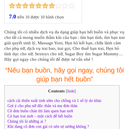
7.0
trên
được
bình chọn
10
10
Chúng tôi có nhiều dịch vụ đa dạng giúp bạn hết buồn và phục vụ
cho tất cả mong muốn thầm kín của bạn : tìm bạn tình, tìm bạn trai
giải quyết sinh lý, Massage Yoni, Hẹn hò kết bạn, chữa lãnh cảm
cho phụ nữ, dịch vụ trai bao, trai gọi, Cho thuê bạn trai, Hẹn hò
tình dục cho nữ, Sextoys cho nữ, Sugar Boy tìm Sugar Mummy…
Hãy gọi ngay cho chúng tôi để được tư vấn nhé !
“Nếu bạn buồn, hãy gọi ngay, chúng tôi
giúp bạn hết buồn”
Contents
[
hide
]
cách cải thiện xuất tinh sớm cho chồng và 1 số lý do khác
Gợi ý cho phụ nữ độc thân và mẹ đơn thân
Cô đơn buồn chán thì làm quen bạn mới
Có bạn trai mới – một cách để hết buồn
Chúng tôi là những ai ?
Khi đang cô đơn con gái có nên tự sướng không ?