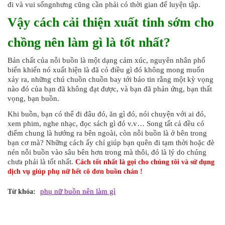
đi và vui sốngnhưng cũng cần phải có thời gian để luyện tập.
Vậy cách cải thiện xuất tinh sớm cho
chồng nên làm gì là tốt nhất?
Bản chất của nỗi buồn là một dạng cảm xúc, nguyên nhân phổ
biến khiến nó xuất hiện là đã có điều gì đó không mong muốn
xảy ra, những chú chuồn chuồn bay tới báo tin rằng một kỳ vọng
nào đó của bạn đã không đạt được, và bạn đã phản ứng, bạn thất
vọng, bạn buồn.
Khi buồn, bạn có thể đi đâu đó, ăn gì đó, nói chuyện với ai đó,
xem phim, nghe nhạc, đọc sách gì đó v.v… Song tất cả đều có
điểm chung là hướng ra bên ngoài, còn nỗi buồn là ở bên trong
bạn cơ mà? Những cách ấy chỉ giúp bạn quên đi tạm thời hoặc đè
nén nỗi buồn vào sâu bên hơn trong mà thôi, đó là lý do chúng
chưa phải là tốt nhất.
Cách tốt nhất là gọi cho chúng tôi và sử dụng
dịch vụ giúp phụ nữ hết cô đơn buồn chán !
phụ nữ buồn nên làm gì
Từ khóa: