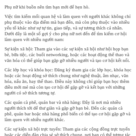
Phụ nữ khi buồn nên tìm bạn mới để hẹn hò.
Việc tìm kiếm mối quan hệ và làm quen với người khác không chỉ
phụ thuộc vào địa điểm mà bạn đến, mà còn phụ thuộc vào nhiều
yếu tố khác như sự tự tin, giao tiếp, và sự tương thích cá nhân.
Dưới đây là một số gợi ý cho phụ nữ nơi đến để tìm kiếm cơ hội
làm quen với nhiều người nam:
Sự kiện xã hội: Tham gia vào các sự kiện xã hội như hội họp bạn
bè, bữa tiệc, các buổi networking, hoặc các hoạt động thể thao và
văn hóa có thể giúp bạn gặp gỡ nhiều người và tạo cơ hội kết nối.
Các lớp học và khóa học: Đăng ký tham gia các lớp học, khóa học
hoặc các hoạt động sở thích chung như nghệ thuật, âm nhạc, văn
hóa, nấu ăn, hay thể thao. Điều này không chỉ giúp bạn học thêm
điều mới mẻ mà còn tạo cơ hội để gặp gỡ và kết bạn với những
người có sở thích tương tự.
Các quán cà phê, quán bar và nhà hàng: Đây là nơi mà nhiều
người thích tới để thư giãn và gặp gỡ bạn bè. Đến các quán cà
phê, quán bar hoặc nhà hàng phổ biến có thể tạo cơ hội gặp gỡ và
làm quen với nhiều người khác.
Các sự kiện xã hội trực tuyến: Tham gia các cộng đồng trực tuyến
hoặc các diễn đàn chia sẻ sở thích chung, nơi bạn có thể tương tác