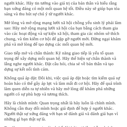
người khác. Hãy tin tưởng vào giá trị của bản thân và hiểu rằng
bạn xứng đáng có một mối quan hệ tốt. Điều này sẽ giúp bạn tỏa
sáng và thu hút sự chú ý từ người khác.
Mở lòng và mở rộng mạng lưới xã hội chồng yếu sinh lý phải làm
sao: Hãy mở rộng mạng lưới xã hội của bạn bằng cách tham gia
vào các hoạt động và sự kiện xã hội, tham gia các nhóm sở thích
chung, và tìm kiếm cơ hội để gặp gỡ người mới. Đừng ngại khám
phá và mở lòng để tạo dựng các mối quan hệ mới.
Giao tiếp mở và chân thành: Kỹ năng giao tiếp là yếu tố quan
trọng để xây dựng mối quan hệ. Hãy thể hiện sự chân thành và
lắng nghe người khác. Đặt câu hỏi, chia sẻ về bản thân và tạo
dựng sự kết nối tình cảm.
Không quá áp đặt: Đôi khi, việc quá áp đặt hoặc tìm kiếm quá sự
hoàn hảo có thể gây áp lực và làm mất đi cơ hội. Hãy để quá trình
làm quen diễn ra tự nhiên và hãy mở lòng để khám phá những
người có sự phù hợp và tương thích.
Hãy là chính mình: Quan trọng nhất là hãy luôn là chính mình.
Không cần thay đổi mình hoặc giả định để hợp ý người khác.
Người thật sự xứng đáng với bạn sẽ đánh giá và đánh giá bạn vì
những gì bạn thật sự là.