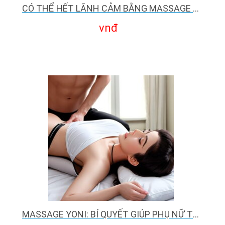
CÓ THỂ HẾT LÃNH CẢM BẰNG MASSAGE YONI?
vnđ
MASSAGE YONI: BÍ QUYẾT GIÚP PHỤ NỮ TÌM LẠI SỰ TỰ TIN