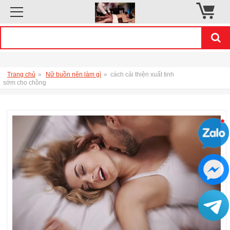
Trang chủ
»
Nữ buồn nên làm gì
»
cách cải thiện xuất tinh
sớm cho chồng