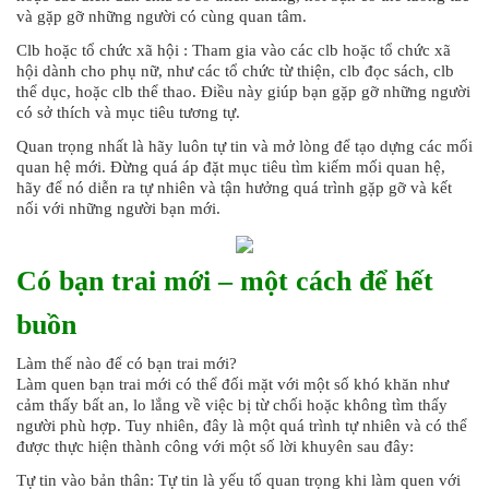
và gặp gỡ những người có cùng quan tâm.
Clb hoặc tổ chức xã hội : Tham gia vào các clb hoặc tổ chức xã
hội dành cho phụ nữ, như các tổ chức từ thiện, clb đọc sách, clb
thể dục, hoặc clb thể thao. Điều này giúp bạn gặp gỡ những người
có sở thích và mục tiêu tương tự.
Quan trọng nhất là hãy luôn tự tin và mở lòng để tạo dựng các mối
quan hệ mới. Đừng quá áp đặt mục tiêu tìm kiếm mối quan hệ,
hãy để nó diễn ra tự nhiên và tận hưởng quá trình gặp gỡ và kết
nối với những người bạn mới.
Có bạn trai mới – một cách để hết
buồn
Làm thế nào để có bạn trai mới?
Làm quen bạn trai mới có thể đối mặt với một số khó khăn như
cảm thấy bất an, lo lắng về việc bị từ chối hoặc không tìm thấy
người phù hợp. Tuy nhiên, đây là một quá trình tự nhiên và có thể
được thực hiện thành công với một số lời khuyên sau đây:
Tự tin vào bản thân: Tự tin là yếu tố quan trọng khi làm quen với