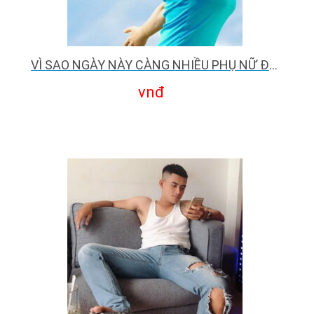
VÌ SAO NGÀY NÀY CÀNG NHIỀU PHỤ NỮ ĐI MASSAGE YONI ĐỂ CHỮA LÀNH?
vnđ