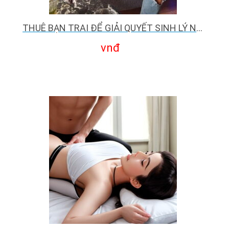
THUÊ BẠN TRAI ĐỂ GIẢI QUYẾT SINH LÝ NỮ: NHỮNG ĐIỀU CẦN BIẾT
vnđ