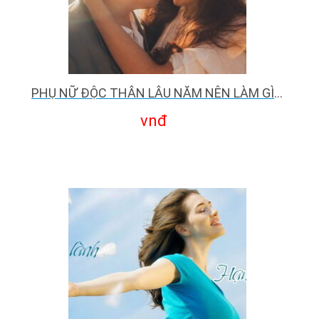
PHỤ NỮ ĐỘC THÂN LÂU NĂM NÊN LÀM GÌ ĐỂ KHÔNG CÔ ĐƠN?
vnđ