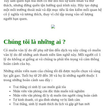
Tuy làm quen bạn trai mới có thể đòi hỏi sự kiên nhẫn và thử
thách, nhưng đừng quên tận hưởng quá trình này. Hãy tạo dựng
một môi trường thoải mái và đặt mục tiêu là tìm kiếm mối quan hệ
có ý nghĩa và tương thích, thay vì chỉ tập trung vào số lượng
người bạn quen.
Chúng tôi là những ai ?
Có muôn vàn lý do để phụ nữ tìm đến dịch vụ này cũng có muôn
vàn lý do để những anh thanh niên làm nghề này. Mỗi người có 1
lý do không ai giống ai và chúng ta phải tôn trọng và cảm thông
hoàn cảnh của họ.
Những nhân viên nam của chúng tôi đã được tuyển chọn và sàng
lọc gắt gao. Tuổi họ từ 20 đến 38 và họ là những người thuộc 1
trong những hoàn cảnh sau đây :
Trai thẳng có sinh lý cao muốn giải tỏa
Nhân viên văn phòng còn độc thân muốn trải nghiệm
Nhân viên văn phòng đã ly dị muốn tìm người cùng hoàn cảnh
Tự kinh doanh, có gia đình nhưng vợ bị lãnh cảm
Trai thẳng, sinh lý mạnh thích du lịch và gặp gỡ bạn mới