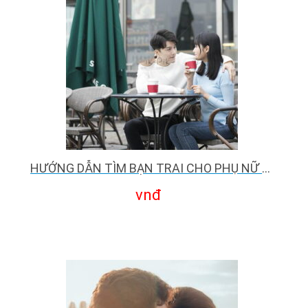
HƯỚNG DẪN TÌM BẠN TRAI CHO PHỤ NỮ ĐƠN THÂN
vnđ