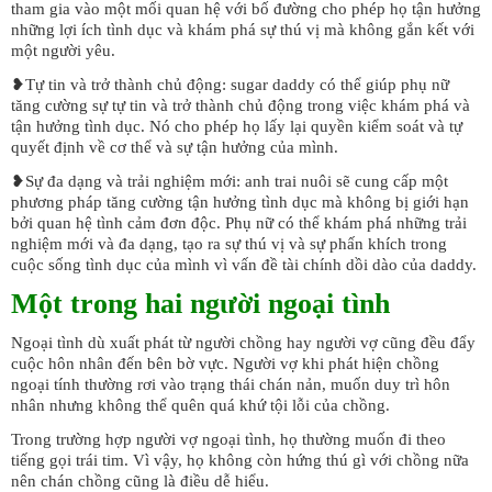
tham gia vào một mối quan hệ với bố đường cho phép họ tận hưởng
những lợi ích tình dục và khám phá sự thú vị mà không gắn kết với
một người yêu.
❥Tự tin và trở thành chủ động: sugar daddy có thể giúp phụ nữ
tăng cường sự tự tin và trở thành chủ động trong việc khám phá và
tận hưởng tình dục. Nó cho phép họ lấy lại quyền kiểm soát và tự
quyết định về cơ thể và sự tận hưởng của mình.
❥Sự đa dạng và trải nghiệm mới: anh trai nuôi sẽ cung cấp một
phương pháp tăng cường tận hưởng tình dục mà không bị giới hạn
bởi quan hệ tình cảm đơn độc. Phụ nữ có thể khám phá những trải
nghiệm mới và đa dạng, tạo ra sự thú vị và sự phấn khích trong
cuộc sống tình dục của mình vì vấn đề tài chính dồi dào của daddy.
Một trong hai người ngoại tình
Ngoại tình dù xuất phát từ người chồng hay người vợ cũng đều đẩy
cuộc hôn nhân đến bên bờ vực. Người vợ khi phát hiện chồng
ngoại tính thường rơi vào trạng thái chán nản, muốn duy trì hôn
nhân nhưng không thể quên quá khứ tội lỗi của chồng.
Trong trường hợp người vợ ngoại tình, họ thường muốn đi theo
tiếng gọi trái tim. Vì vậy, họ không còn hứng thú gì với chồng nữa
nên chán chồng cũng là điều dễ hiểu.