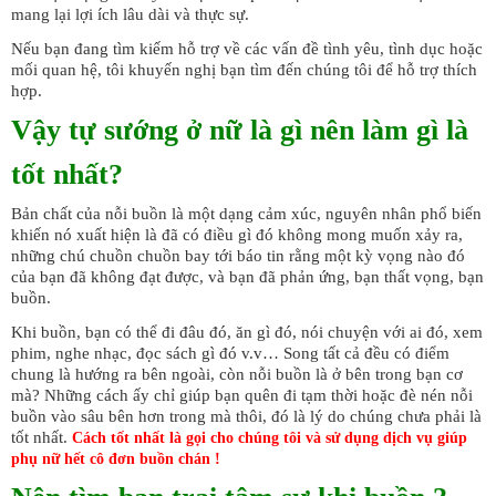
mang lại lợi ích lâu dài và thực sự.
Nếu bạn đang tìm kiếm hỗ trợ về các vấn đề tình yêu, tình dục hoặc
mối quan hệ, tôi khuyến nghị bạn tìm đến chúng tôi để hỗ trợ thích
hợp.
Vậy tự sướng ở nữ là gì nên làm gì là
tốt nhất?
Bản chất của nỗi buồn là một dạng cảm xúc, nguyên nhân phổ biến
khiến nó xuất hiện là đã có điều gì đó không mong muốn xảy ra,
những chú chuồn chuồn bay tới báo tin rằng một kỳ vọng nào đó
của bạn đã không đạt được, và bạn đã phản ứng, bạn thất vọng, bạn
buồn.
Khi buồn, bạn có thể đi đâu đó, ăn gì đó, nói chuyện với ai đó, xem
phim, nghe nhạc, đọc sách gì đó v.v… Song tất cả đều có điểm
chung là hướng ra bên ngoài, còn nỗi buồn là ở bên trong bạn cơ
mà? Những cách ấy chỉ giúp bạn quên đi tạm thời hoặc đè nén nỗi
buồn vào sâu bên hơn trong mà thôi, đó là lý do chúng chưa phải là
tốt nhất.
Cách tốt nhất là gọi cho chúng tôi và sử dụng dịch vụ giúp
phụ nữ hết cô đơn buồn chán !