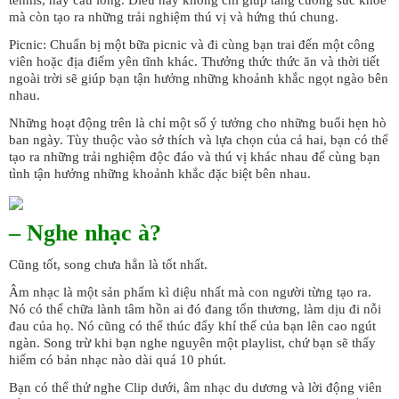
tennis, hay cầu lông. Điều này không chỉ giúp tăng cường sức khỏe
mà còn tạo ra những trải nghiệm thú vị và hứng thú chung.
Picnic: Chuẩn bị một bữa picnic và đi cùng bạn trai đến một công
viên hoặc địa điểm yên tĩnh khác. Thưởng thức thức ăn và thời tiết
ngoài trời sẽ giúp bạn tận hưởng những khoảnh khắc ngọt ngào bên
nhau.
Những hoạt động trên là chỉ một số ý tưởng cho những buổi hẹn hò
ban ngày. Tùy thuộc vào sở thích và lựa chọn của cả hai, bạn có thể
tạo ra những trải nghiệm độc đáo và thú vị khác nhau để cùng bạn
tình tận hưởng những khoảnh khắc đặc biệt bên nhau.
– Nghe nhạc à?
Cũng tốt, song chưa hẳn là tốt nhất.
Âm nhạc là một sản phẩm kì diệu nhất mà con người từng tạo ra.
Nó có thể chữa lành tâm hồn ai đó đang tổn thương, làm dịu đi nỗi
đau của họ. Nó cũng có thể thúc đẩy khí thế của bạn lên cao ngút
ngàn. Song trừ khi bạn nghe nguyên một playlist, chứ bạn sẽ thấy
hiếm có bản nhạc nào dài quá 10 phút.
Bạn có thể thử nghe Clip dưới, âm nhạc du dương và lời động viên