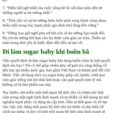
trẻ.”
7. “Điều bất ngờ nhất của cuộc sống đó là: nỗi đau luôn đến từ
những người ta tin tưởng nhất.”
8. “Tình yêu và sự tin tưởng luôn luôn phải song hành cùng nhau,
thiếu một trong hai, hạnh phúc gia đình khó lòng bền vững.”
9. “Đừng bao giờ nghĩ phụ nữ khi yêu sẽ tin tưởng bạn tuyệt đối.
Họ chỉ tin tưởng khi bạn cho họ được cảm giác an toàn. Thiếu an
toàn trong tình yêu là bước đệm dẫn đến sự tan vỡ.
Đi làm sugar baby khi buồn bã
Việc quyết định đi làm sugar baby khi đang buồn chán là một quyết
định táo bạo ! Nó có thể giúp nhiều phụ nữ giải tỏa căng thẳng về
tiền bạc tại nhiều quốc gia, bao gồm Việt Nam và thành phố Hồ Chí
Minh. Việc sử dụng dịch vụ sugar baby giúp các daddy vượt qua
cảm giác trống trải khi thất tình hoặc cần giải quyết sinh lý mà
không sợ bị làm phiền sau này.
Tuy nhiên, tìm kiếm một mối quan hệ tình yêu và chăm sóc tình
cảm trong một ngữ cảnh lành mạnh và tự nhiên có thể mang lại trải
nghiệm hạnh phúc và đáng tin cậy hơn. Đầu tư thời gian và nỗ lực
vào việc xây dựng mối quan hệ tình yêu tự nhiên và tìm hiểu về
cách tạo dựng và duy trì một mối quan hệ tình cảm lành mạnh sẽ