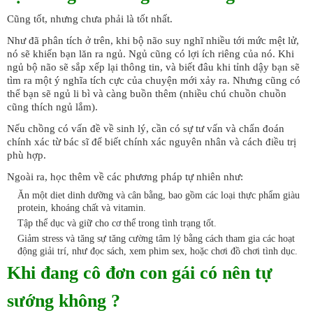
Cũng tốt, nhưng chưa phải là tốt nhất.
Như đã phân tích ở trên, khi bộ não suy nghĩ nhiều tới mức mệt lử,
nó sẽ khiến bạn lăn ra ngủ. Ngủ cũng có lợi ích riêng của nó. Khi
ngủ bộ não sẽ sắp xếp lại thông tin, và biết đâu khi tỉnh dậy bạn sẽ
tìm ra một ý nghĩa tích cực của chuyện mới xảy ra. Nhưng cũng có
thể bạn sẽ ngủ li bì và càng buồn thêm (nhiều chú chuồn chuồn
cũng thích ngủ lắm).
Nếu chồng có vấn đề về sinh lý, cần có sự tư vấn và chẩn đoán
chính xác từ bác sĩ để biết chính xác nguyên nhân và cách điều trị
phù hợp.
Ngoài ra, học thêm về các phương pháp tự nhiên như:
Ăn một diet dinh dưỡng và cân bằng, bao gồm các loại thực phẩm giàu
protein, khoáng chất và vitamin.
Tập thể dục và giữ cho cơ thể trong tình trạng tốt.
Giảm stress và tăng sự tăng cường tâm lý bằng cách tham gia các hoạt
động giải trí, như đọc sách, xem phim sex, hoặc chơi đồ chơi tình dục.
Khi đang cô đơn con gái có nên tự
sướng không ?