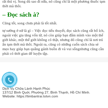
rất thú vị. Song dù sao đi nữa, nó cũng chỉ là một phương thuốc tạm
thời mà thôi.
– Đọc sách à?
Cũng tốt, song chưa phải là tốt nhất.
tự sướng ở nữ là gì – Việc đọc tiểu thuyết, đọc sách cũng rất bổ ích,
ngoài việc gia tăng vốn từ, nó còn giúp bạn đắm mình vào một thế
giới khác, một thế giới không có thật, nhưng đó cũng chỉ là nơi trú
ẩn tạm thời mà thôi. Ngoài ra, cũng có những cuốn sách chia sẻ
mẹo hay giúp bạn quẳng gánh buồn đi và vui sốngnhưng cũng cần
phải có thời gian để luyện tập.
Dịch Vụ Chữa Lành Hạnh Phúc
137/12 Bình Quới, Phường 27, Bình Thạnh, Hồ Chí Minh.
Website: https://timbantrai.totvn.com