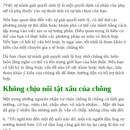
?Việc tự mình giải quyết sinh lý là một quyết định cá nhân của phụ
nữ và phụ thuộc vào sự thoải mái và sự lựa chọn của bạn.
Nếu bạn quan tâm đến việc tự giải quyết sinh lý, có thể thử các
phương pháp tự thủ dâm hoặc khám phá cơ thể của mình bằng cách
tập trung vào việc tạo ra sự hưng phấn. Điều quan trọng là hiểu cơ
thể của bạn và thực hiện các phương pháp an toàn và thích hợp.
Nếu bạn có bất kỳ câu hỏi hoặc lo ngại nào, tốt nhất là tham khảo ý
kiến của một chuyên gia y tế hoặc chúng tôi
Dù bạn chọn tự mình giải quyết sinh lý hay nhờ chúng tôi, luôn
luôn lắng nghe cơ thể và tôn trọng giới hạn của bản thân. Nếu bạn
có bất kỳ lo lắng hoặc vấn đề nào về sức khỏe hoặc tình dục, hãy
tham khảo ý kiến của chúng tôi để được hướng dẫn và hỗ trợ thích
hợp.
Không chịu nổi tật xấu của chồng
Một trong những nguyên nhân vợ chán chồng là chồng có tính gia
trưởng, cờ bạc, rượu chè, nhậu nhẹt, vô trách nhiệm… Mặc dù bạn
đã góp ý nhiều lần nhưng anh ấy vẫn cố chấp, không chịu sửa đổi.
6. “Tôi nghĩ khi đến một độ tuổi nào đó, một vài người đàn ông sợ
trưởng thành hơn. Có vẻ đàn ông càng già thì họ lại càng đi tìm vợ