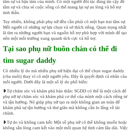
tâm sự và bận tâm của mình. Có một người đối tác đáng tin cậy để
tâm sự và chia sẻ cuộc sống có thể mang lại sự an lòng và hỗ trợ
tinh thần.
Tuy nhiên, không phải phụ nữ đều cần phải có một bạn trai tâm sự.
Mỗi người có những sự lựa chọn và sở thích riêng. Quan trọng nhất
là tìm ra những người bạn và nguồn hỗ trợ phù hợp với mình để tạo
nên một môi trường xung quanh tích cực và hỗ trợ.
Tại sao phụ nữ buồn chán có thể đi
tìm sugar daddy
Có nhiều lý do mà nhiều phụ nữ hiện đại có thể chọn sugar daddy
(cha nuôi) thay vì có một người yêu. Đây là quyết định cá nhân của
mỗi người. Dưới đây là một số lý do phổ biến:
❥Tự chăm sóc và khám phá bản thân: SGDD có thể là một cách để
phụ nữ tự chăm sóc và khám phá cơ thể của mình một cách riêng tư
và tận hưởng. Nó giúp phụ nữ tạo ra một không gian an toàn để
khám phá sự tận hưởng và thư giãn mà không cần lo lắng về tài
chính.
❥Tự do và không cam kết: Một số phụ nữ có thể không muốn hoặc
không sẵn lòng cam kết vào một mối quan hệ tình cảm lâu dài. Việc