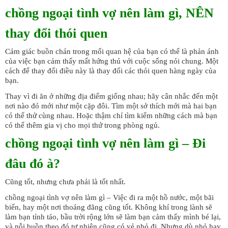
chồng ngoại tình vợ nên làm gì, NÊN
thay đổi thói quen
Cảm giác buồn chán trong mối quan hệ của bạn có thể là phản ánh
của việc bạn cảm thấy mất hứng thú với cuộc sống nói chung. Một
cách để thay đổi điều này là thay đổi các thói quen hàng ngày của
bạn.
Thay vì đi ăn ở những địa điểm giống nhau; hãy cân nhắc đến một
nơi nào đó mới như một cặp đôi. Tìm một sở thích mới mà hai bạn
có thể thử cùng nhau. Hoặc thậm chí tìm kiếm những cách mà bạn
có thể thêm gia vị cho mọi thứ trong phòng ngủ.
chồng ngoại tình vợ nên làm gì – Đi
đâu đó à?
Cũng tốt, nhưng chưa phải là tốt nhất.
chồng ngoại tình vợ nên làm gì – Việc đi ra một hồ nước, một bãi
biển, hay một nơi thoáng đãng cũng tốt. Không khí trong lành sẽ
làm bạn tỉnh táo, bầu trời rộng lớn sẽ làm bạn cảm thấy mình bé lại,
và nỗi buồn theo đó tự nhiên cũng có vẻ nhỏ đi. Nhưng dù nhỏ hay